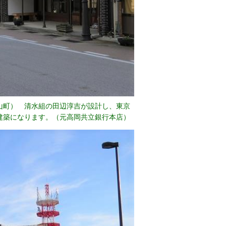
山町） 清水組の田辺淳吉が設計し、東京
建築になります。（元高岡共立銀行本店）